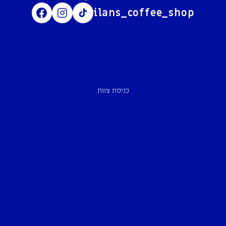
ilans_coffee_shop
כניסת צוות