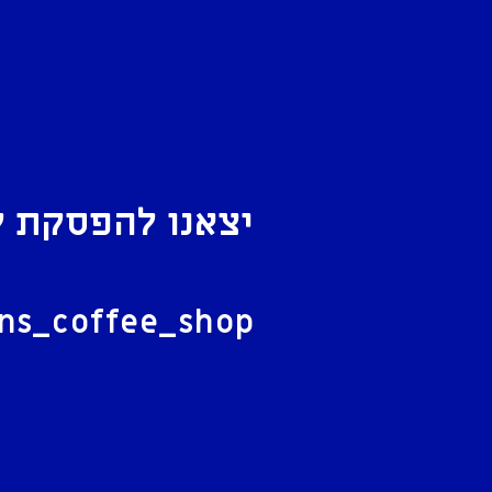
יצאנו להפסקת ק
ל
ans_coffee_shop