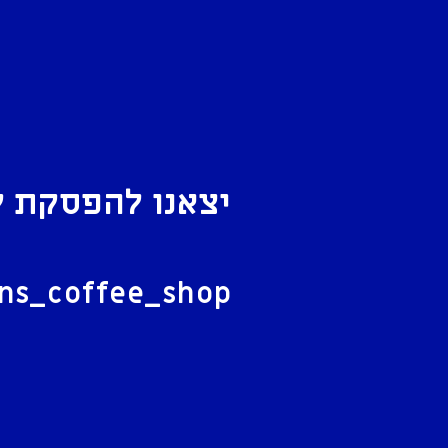
יצאנו להפסקת ק
ל
ans_coffee_shop