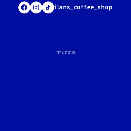
ilans_coffee_shop
כניסת צוות