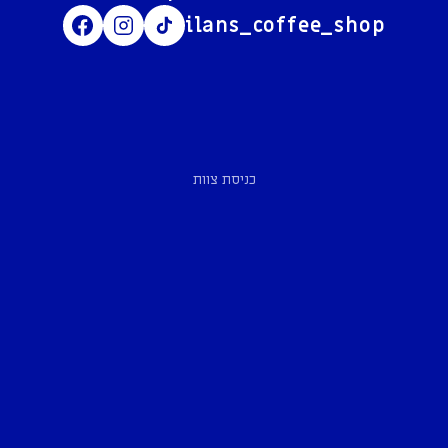
ilans_coffee_shop
כניסת צוות