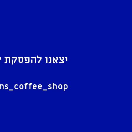
יצאנו להפסקת ק
ל
ans_coffee_shop