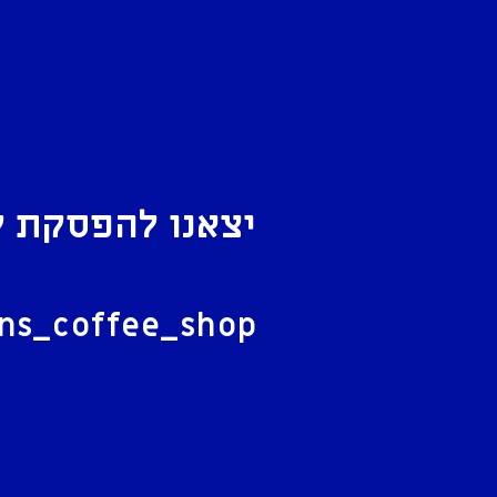
יצאנו להפסקת ק
ל
ans_coffee_shop