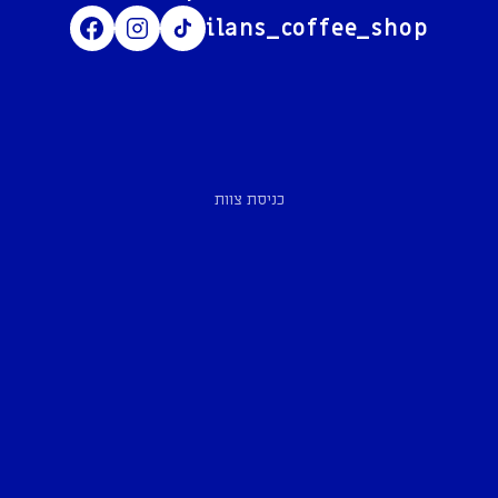
ilans_coffee_shop
כניסת צוות