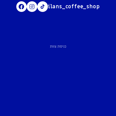
ilans_coffee_shop
כניסת צוות