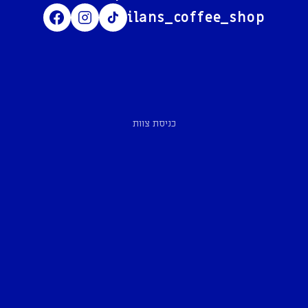
ilans_coffee_shop
כניסת צוות