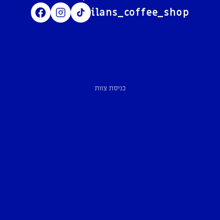
ilans_coffee_shop
כניסת צוות