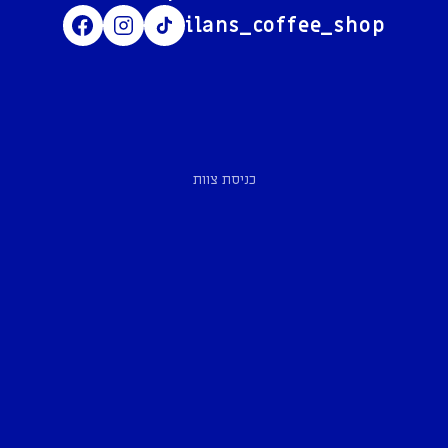
ilans_coffee_shop
כניסת צוות