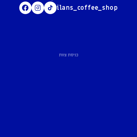
ilans_coffee_shop
כניסת צוות