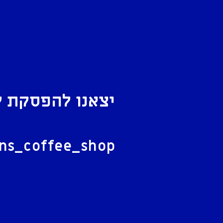
יצאנו להפסקת ק
ל
ans_coffee_shop