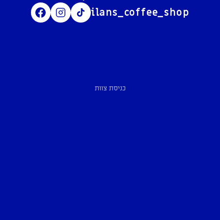
ilans_coffee_shop
כניסת צוות