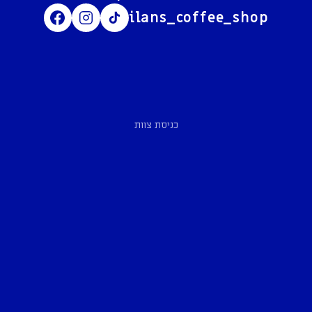
ilans_coffee_shop
כניסת צוות