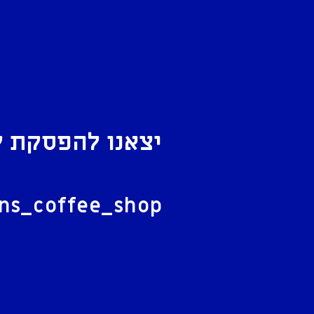
יצאנו להפסקת ק
ל
ans_coffee_shop