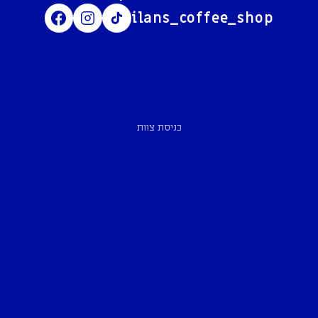
ilans_coffee_shop
כניסת צוות