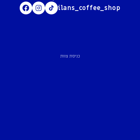
ilans_coffee_shop
כניסת צוות