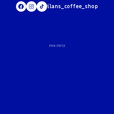
ilans_coffee_shop
כניסת צוות