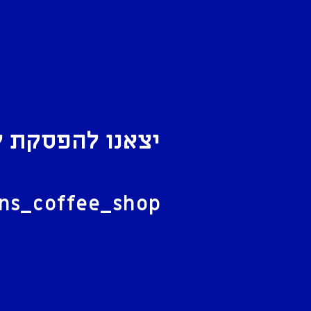
יצאנו להפסקת ק
ל
ans_coffee_shop