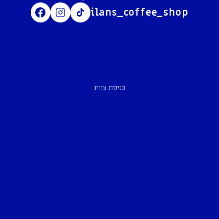
ilans_coffee_shop
כניסת צוות