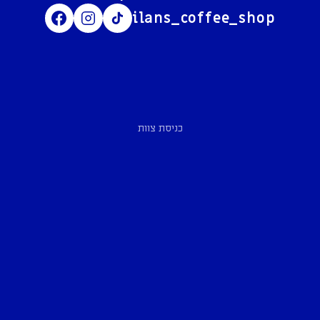
ilans_coffee_shop
כניסת צוות