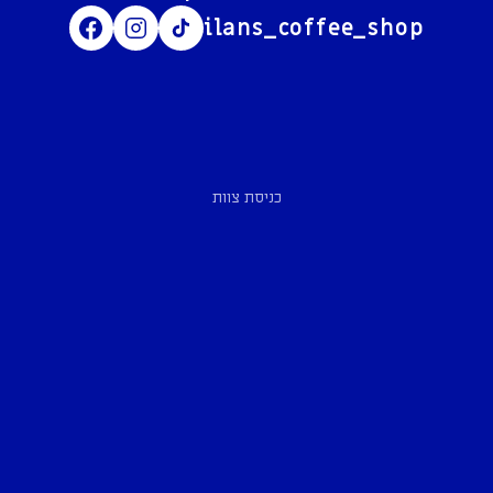
ilans_coffee_shop
כניסת צוות