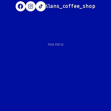
ilans_coffee_shop
כניסת צוות