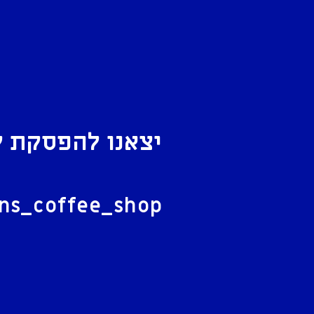
יצאנו להפסקת ק
ל
ans_coffee_shop