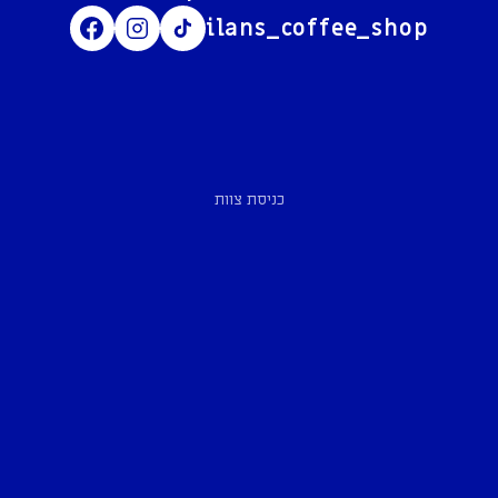
ilans_coffee_shop
כניסת צוות