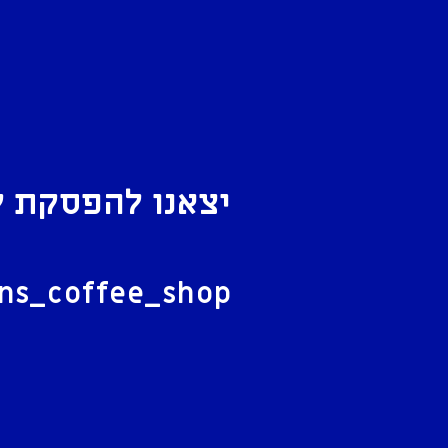
יצאנו להפסקת ק
ל
ans_coffee_shop