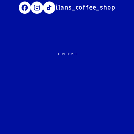
ilans_coffee_shop
כניסת צוות