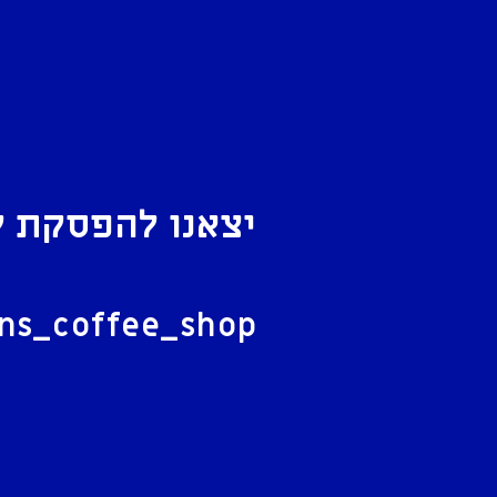
יצאנו להפסקת ק
ל
ans_coffee_shop