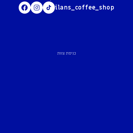
ilans_coffee_shop
כניסת צוות