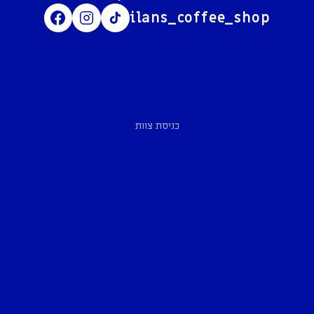
ilans_coffee_shop
כניסת צוות