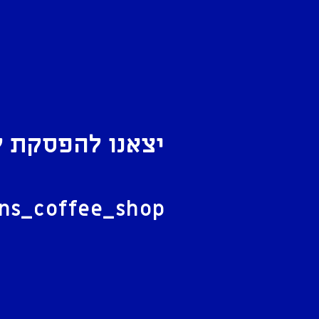
יצאנו להפסקת ק
ל
ans_coffee_shop