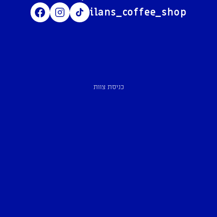
ilans_coffee_shop
כניסת צוות