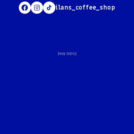
ilans_coffee_shop
כניסת צוות