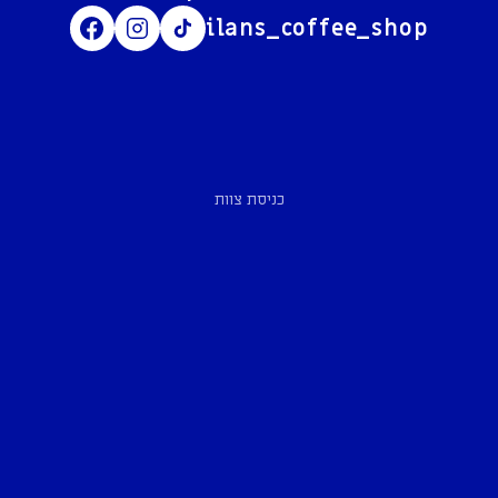
ilans_coffee_shop
כניסת צוות