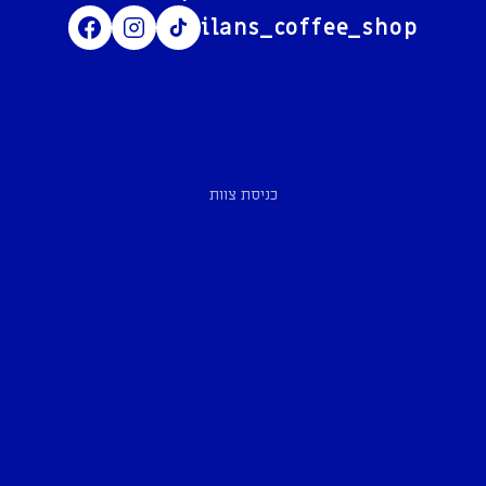
ilans_coffee_shop
כניסת צוות