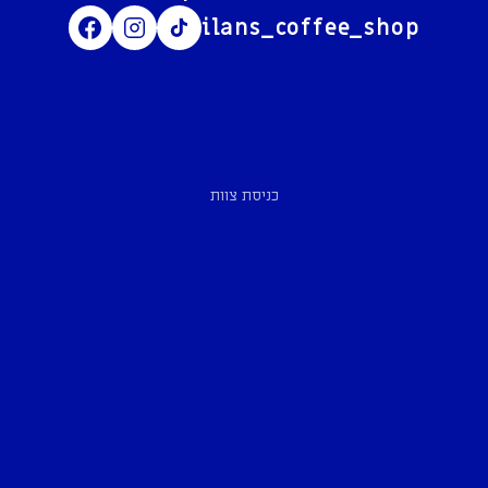
ilans_coffee_shop
כניסת צוות