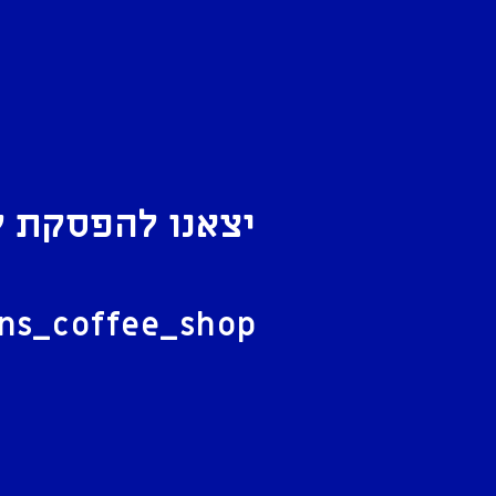
יצאנו להפסקת ק
ל
ans_coffee_shop