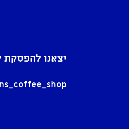
יצאנו להפסקת ק
ל
ans_coffee_shop