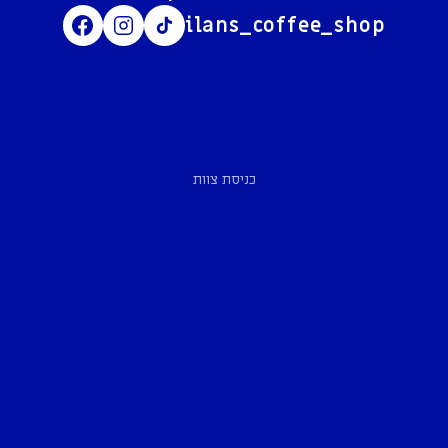
ilans_coffee_shop
כניסת צוות