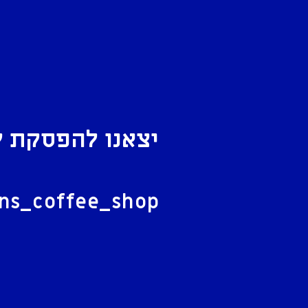
יצאנו להפסקת ק
ל
ans_coffee_shop