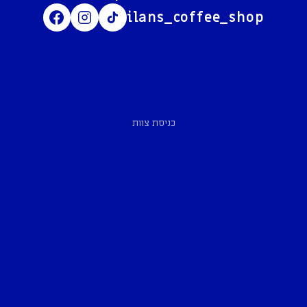
ilans_coffee_shop
כניסת צוות