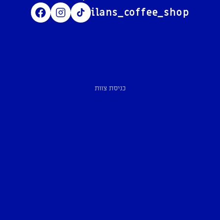
ilans_coffee_shop
כניסת צוות