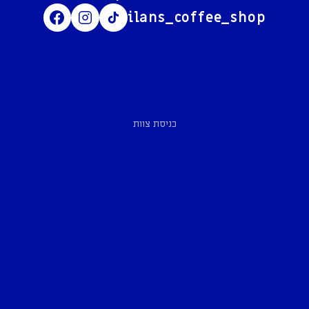
ilans_coffee_shop
כניסת צוות