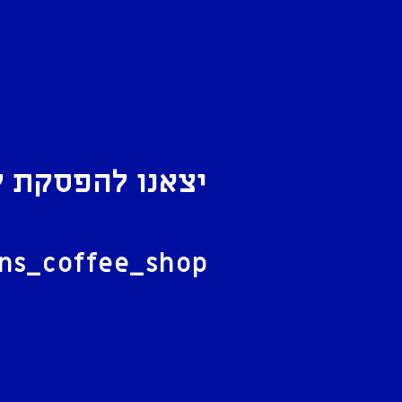
יצאנו להפסקת ק
ל
ans_coffee_shop