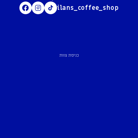
ilans_coffee_shop
כניסת צוות