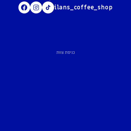
ilans_coffee_shop
כניסת צוות