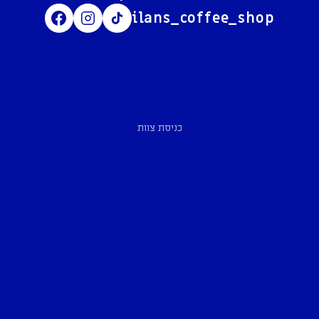
ilans_coffee_shop
כניסת צוות