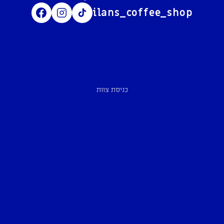
ilans_coffee_shop
כניסת צוות